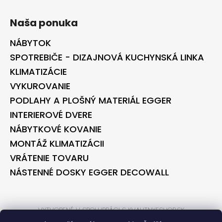
Naša ponuka
NÁBYTOK
SPOTREBIČE - DIZAJNOVÁ KUCHYNSKÁ LINKA
KLIMATIZÁCIE
VYKUROVANIE
PODLAHY A PLOŠNÝ MATERIÁL EGGER
INTERIEROVÉ DVERE
NÁBYTKOVÉ KOVANIE
MONTÁŽ KLIMATIZÁCII
VRÁTENIE TOVARU
NÁSTENNÉ DOSKY EGGER DECOWALL
VYTVORENÉ V SPOLUPRÁCI S KVALITNYESHOP.SK
VYTVORENÉ V SPOLUPRÁCI S BONTEC.SK