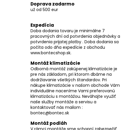
v
Doprava zadarmo
ý
už od 500 eur
p
i
Expedícia
s
Doba dodania tovaru je minimálne 7
u
pracovných dní od potvrdenia objednávky a
potvrdenia prijatej platby . Doba dodania sa
počíta odo dňa expedície z obchodu
www.bontecshop.sk.
Montáž klimatizácie
Odborná montáž zakúpenej klimatizácie je
pre nás základom, pri ktorom dbáme na
dodržiavanie všetkých štandardov. Pri
nákupe klimatizácie v našom obchode Vám
individuálne naceníme Vami preferovanú
klimatizáciu s montážou. Neváhajte využiť
naše služby montáže a servisu a
kontaktovať nás mailom :
bontec@bontec.sk
Montáž podláh
V rámci montáže sme schopní zabezpečiť