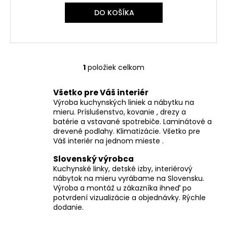
č
a
DO KOŠÍKA
m
e
1
položiek celkom
O
v
Všetko pre Váš interiér
l
Výroba kuchynských liniek a nábytku na
á
mieru. Príslušenstvo, kovanie , drezy a
d
batérie a vstavané spotrebiče. Laminátové a
a
drevené podlahy. Klimatizácie. Všetko pre
c
Váš interiér na jednom mieste .
i
Slovenský výrobca
e
Kuchynské linky, detské izby, interiérový
p
nábytok na mieru vyrábame na Slovensku.
r
Výroba a montáž u zákazníka ihneď po
v
potvrdení vizualizácie a objednávky. Rýchle
k
dodanie.
y