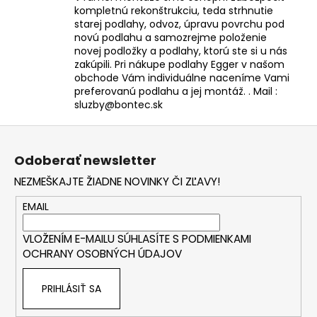
kompletnú rekonštrukciu, teda strhnutie
starej podlahy, odvoz, úpravu povrchu pod
novú podlahu a samozrejme položenie
novej podložky a podlahy, ktorú ste si u nás
zakúpili. Pri nákupe podlahy Egger v našom
obchode Vám individuálne naceníme Vami
preferovanú podlahu a jej montáž. . Mail :
sluzby@bontec.sk
Z
á
Odoberať newsletter
p
NEZMEŠKAJTE ŽIADNE NOVINKY ČI ZĽAVY!
ä
t
EMAIL
i
VLOŽENÍM E-MAILU SÚHLASÍTE S
PODMIENKAMI
e
OCHRANY OSOBNÝCH ÚDAJOV
PRIHLÁSIŤ SA