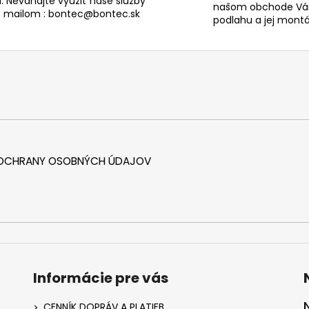
. Neváhajte využiť naše služby
našom obchode Vám
s mailom : bontec@bontec.sk
podlahu a jej montáž
 OCHRANY OSOBNÝCH ÚDAJOV
Informácie pre vás
CENNÍK DOPRÁV A PLATIEB