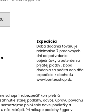
DU
Expedícia
Doba dodania tovaru je
minimálne 7 pracovných
dní od potvrdenia
mo
objednávky a potvrdenia
prijatej platby . Doba
dodania sa počíta odo dňa
expedície z obchodu
www.bontecshop.sk.
me schopní zabezpečiť kompletnú
 strhnutie starej podlahy, odvoz, úpravu povrchu
 samozrejme položenie novej podložky a
i u nás zakúpili. Pri nákupe podlahy Egger v