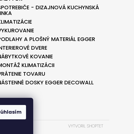
SPOTREBIČE - DIZAJNOVÁ KUCHYNSKÁ
LINKA
KLIMATIZÁCIE
VYKUROVANIE
PODLAHY A PLOŠNÝ MATERIÁL EGGER
INTERIEROVÉ DVERE
NÁBYTKOVÉ KOVANIE
MONTÁŽ KLIMATIZÁCII
VRÁTENIE TOVARU
NÁSTENNÉ DOSKY EGGER DECOWALL
BONTEC.SK
Súhlasím
VYTVORIL SHOPTET