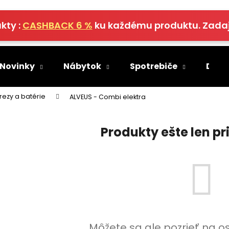
kty :
CASHBACK 6 %
ku každému produktu. Zada
Čo potrebujete nájsť?
 Novinky
Nábytok
Spotrebiče
Deko
HĽADAŤ
rezy a batérie
ALVEUS - Combi elektra
Produkty ešte len p
Odporúčame
Môžete sa ale pozrieť na o