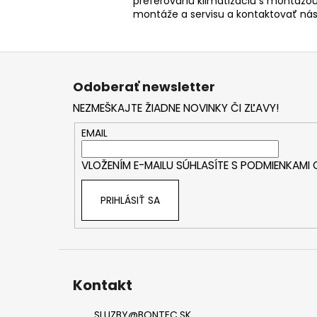
preferovanú klimatizáciu s montážou
montáže a servisu a kontaktovať ná
Z
á
Odoberať newsletter
p
NEZMEŠKAJTE ŽIADNE NOVINKY ČI ZĽAVY!
ä
t
EMAIL
i
VLOŽENÍM E-MAILU SÚHLASÍTE S
PODMIENKAMI
e
PRIHLÁSIŤ SA
Kontakt
SLUZBY
@
BONTEC.SK