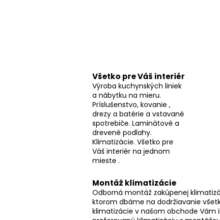
ý
p
a
n
e
l
Všetko pre Váš interiér
Výroba kuchynských liniek
a nábytku na mieru.
Príslušenstvo, kovanie ,
drezy a batérie a vstavané
spotrebiče. Laminátové a
drevené podlahy.
Klimatizácie. Všetko pre
Váš interiér na jednom
mieste .
Montáž klimatizácie
Odborná montáž zakúpenej klimatizác
ktorom dbáme na dodržiavanie všetk
klimatizácie v našom obchode Vám 