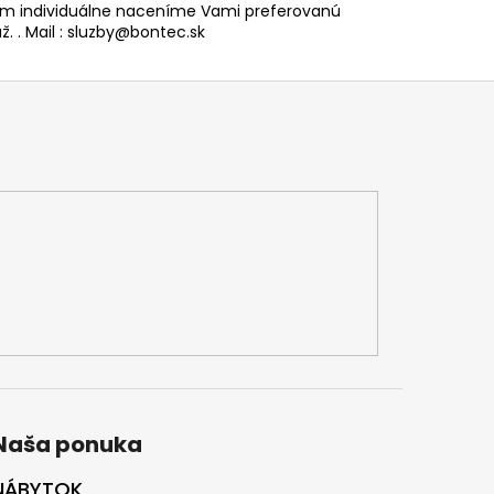
 individuálne naceníme Vami preferovanú
. . Mail : sluzby@bontec.sk
Naša ponuka
NÁBYTOK