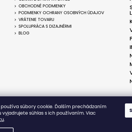
OBCHODNÉ PODMIENKY
PODMIENKY OCHRANY OSOBNÝCH ÚDAJOV
VRÁTENIE TOVARU
SPOLUPRÁCA S DIZAJNÉRMI
BLOG
ENÉ V SPOLUPRÁCI S KVALITNYESHOP.SK
VYTVORENÉ V SPOLUPRÁCI S 
používa súbory cookie. Ďalším prechádzaním
 vyjadrujete súhlas s ich používaním. Viac
tu
.
RADENÉ.