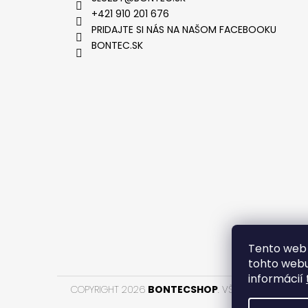
+421 910 201 676
PRIDAJTE SI NÁS NA NAŠOM FACEBOOKU
BONTEC.SK
VYTVOR
Tento web 
tohto webu
informácií
COPYRIGHT 2026
BONTECSHOP
. VŠETKY PRÁVA VYH