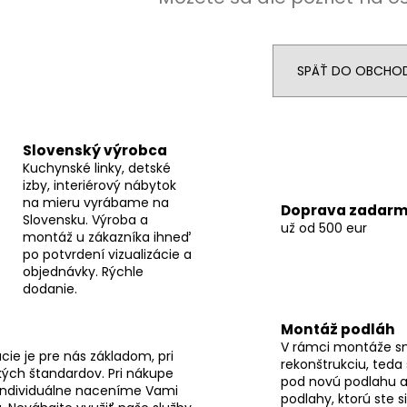
SPÄŤ DO OBCHO
Slovenský výrobca
Kuchynské linky, detské
izby, interiérový nábytok
na mieru vyrábame na
Doprava zadar
Slovensku. Výroba a
už od 500 eur
montáž u zákazníka ihneď
po potvrdení vizualizácie a
objednávky. Rýchle
dodanie.
Montáž podláh
V rámci montáže s
ie je pre nás základom, pri
rekonštrukciu, teda
ých štandardov. Pri nákupe
pod novú podlahu a
individuálne naceníme Vami
podlahy, ktorú ste s