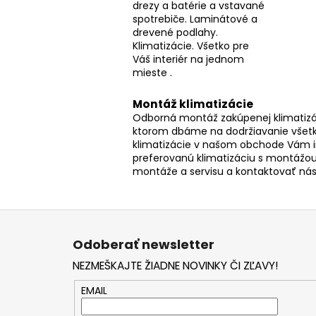
drezy a batérie a vstavané
spotrebiče. Laminátové a
drevené podlahy.
Klimatizácie. Všetko pre
Váš interiér na jednom
mieste .
Montáž klimatizácie
Odborná montáž zakúpenej klimatizác
ktorom dbáme na dodržiavanie všetk
klimatizácie v našom obchode Vám 
preferovanú klimatizáciu s montážou
montáže a servisu a kontaktovať ná
Z
á
Odoberať newsletter
p
NEZMEŠKAJTE ŽIADNE NOVINKY ČI ZĽAVY!
ä
t
EMAIL
i