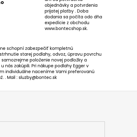
mo
objednávky a potvrdenia
prijatej platby . Doba
dodania sa počíta odo dňa
expedície z obchodu
www.bontecshop.sk.
me schopní zabezpečiť kompletnú
 strhnutie starej podlahy, odvoz, úpravu povrchu
 samozrejme položenie novej podložky a
i u nás zakúpili. Pri nákupe podlahy Egger v
 individuálne naceníme Vami preferovanú
. . Mail : sluzby@bontec.sk