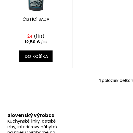
o
r
d
o
u
d
ČISTÍCÍ SADA
k
u
t
k
24
(
1 ks
)
o
t
12,50 €
/ ks
v
o
DO KOŠÍKA
v
1
položiek celko
O
v
l
á
d
a
Slovenský výrobca
Kuchynské linky, detské
c
izby, interiérový nábytok
i
na mieru vyrábame na