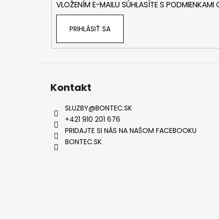
VLOŽENÍM E-MAILU SÚHLASÍTE S
PODMIENKAMI
e
PRIHLÁSIŤ SA
Kontakt
SLUZBY
@
BONTEC.SK
+421 910 201 676
PRIDAJTE SI NÁS NA NAŠOM FACEBOOKU
BONTEC.SK