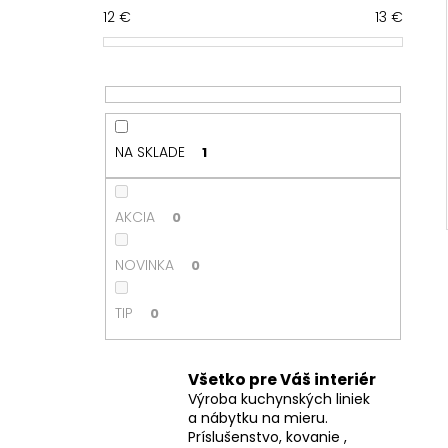
ý
12
€
13
€
p
a
n
e
l
NA SKLADE
1
AKCIA
0
NOVINKA
0
TIP
0
Všetko pre Váš interiér
Výroba kuchynských liniek
a nábytku na mieru.
Príslušenstvo, kovanie ,