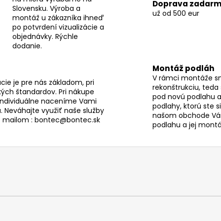
e
Doprava zadar
Slovensku. Výroba a
už od 500 eur
p
montáž u zákazníka ihneď
r
po potvrdení vizualizácie a
v
objednávky. Rýchle
k
dodanie.
y
v
Montáž podláh
V rámci montáže s
ý
ie je pre nás základom, pri
rekonštrukciu, teda
p
ých štandardov. Pri nákupe
pod novú podlahu a
i
individuálne naceníme Vami
podlahy, ktorú ste s
. Neváhajte využiť naše služby
s
našom obchode Vám
s mailom : bontec@bontec.sk
u
podlahu a jej montáž