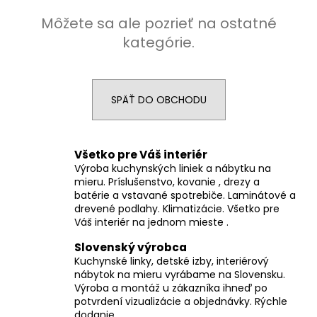
á
Môžete sa ale pozrieť na ostatné
j
kategórie.
s
ť
?
SPÄŤ DO OBCHODU
Všetko pre Váš interiér
HĽADAŤ
Výroba kuchynských liniek a nábytku na
mieru. Príslušenstvo, kovanie , drezy a
batérie a vstavané spotrebiče. Laminátové a
drevené podlahy. Klimatizácie. Všetko pre
Váš interiér na jednom mieste .
O
d
Slovenský výrobca
p
Kuchynské linky, detské izby, interiérový
o
nábytok na mieru vyrábame na Slovensku.
r
Výroba a montáž u zákazníka ihneď po
ú
potvrdení vizualizácie a objednávky. Rýchle
dodanie.