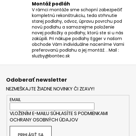
Montáž podláh
V rámci montáže sme schopní zabezpečiť
kompletnú rekonštrukciu, teda strhnutie
starej podlahy, odvoz, úpravu povrchu pod
novú podlahu a samozrejme položenie
novej podložky a podlahy, ktorú ste si u nás
zakúpili. Pri nákupe podlahy Egger v našom
obchode Vám individuálne naceníme Vami
preferovanú podlahu a jej montáž. . Mail :
sluzby@bontec.sk
Z
á
Odoberať newsletter
p
NEZMEŠKAJTE ŽIADNE NOVINKY ČI ZĽAVY!
ä
t
EMAIL
i
VLOŽENÍM E-MAILU SÚHLASÍTE S
PODMIENKAMI
e
OCHRANY OSOBNÝCH ÚDAJOV
PRIHLÁSIŤ SA