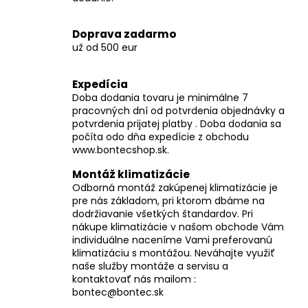
č
a
m
Doprava zadarmo
e
už od 500 eur
Expedícia
Doba dodania tovaru je minimálne 7
pracovných dní od potvrdenia objednávky a
potvrdenia prijatej platby . Doba dodania sa
počíta odo dňa expedície z obchodu
www.bontecshop.sk.
Montáž klimatizácie
Odborná montáž zakúpenej klimatizácie je
pre nás základom, pri ktorom dbáme na
dodržiavanie všetkých štandardov. Pri
nákupe klimatizácie v našom obchode Vám
individuálne naceníme Vami preferovanú
klimatizáciu s montážou. Neváhajte využiť
naše služby montáže a servisu a
kontaktovať nás mailom :
bontec@bontec.sk