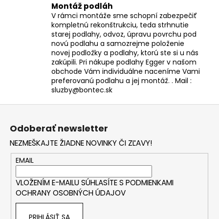
Montáž podláh
V rámci montáže sme schopní zabezpečiť
kompletnú rekonštrukciu, teda strhnutie
starej podlahy, odvoz, úpravu povrchu pod
novú podlahu a samozrejme položenie
novej podložky a podlahy, ktorú ste si u nás
zakúpili. Pri nákupe podlahy Egger v našom
obchode Vám individuálne naceníme Vami
preferovanú podlahu a jej montáž. . Mail :
sluzby@bontec.sk
Z
á
Odoberať newsletter
p
NEZMEŠKAJTE ŽIADNE NOVINKY ČI ZĽAVY!
ä
t
EMAIL
i
VLOŽENÍM E-MAILU SÚHLASÍTE S
PODMIENKAMI
e
OCHRANY OSOBNÝCH ÚDAJOV
PRIHLÁSIŤ SA