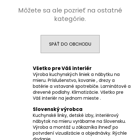
á
Môžete sa ale pozrieť na ostatné
j
kategórie.
s
ť
?
SPÄŤ DO OBCHODU
Všetko pre Váš interiér
HĽADAŤ
Výroba kuchynských liniek a nábytku na
mieru. Príslušenstvo, kovanie , drezy a
batérie a vstavané spotrebiče. Laminátové a
drevené podlahy. Klimatizácie. Všetko pre
Váš interiér na jednom mieste .
O
d
Slovenský výrobca
p
Kuchynské linky, detské izby, interiérový
o
nábytok na mieru vyrábame na Slovensku.
r
Výroba a montáž u zákazníka ihneď po
ú
potvrdení vizualizácie a objednávky. Rýchle
dodanie.