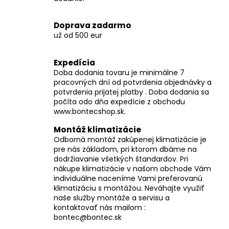
č
a
m
Doprava zadarmo
e
už od 500 eur
Expedícia
Doba dodania tovaru je minimálne 7
pracovných dní od potvrdenia objednávky a
potvrdenia prijatej platby . Doba dodania sa
počíta odo dňa expedície z obchodu
www.bontecshop.sk.
Montáž klimatizácie
Odborná montáž zakúpenej klimatizácie je
pre nás základom, pri ktorom dbáme na
dodržiavanie všetkých štandardov. Pri
nákupe klimatizácie v našom obchode Vám
individuálne naceníme Vami preferovanú
klimatizáciu s montážou. Neváhajte využiť
naše služby montáže a servisu a
kontaktovať nás mailom :
bontec@bontec.sk