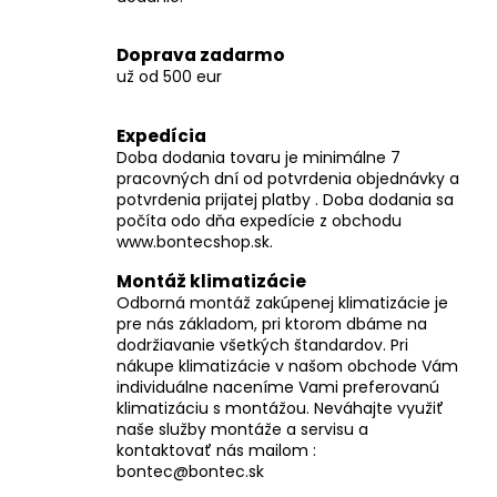
č
a
m
Doprava zadarmo
e
už od 500 eur
Expedícia
Doba dodania tovaru je minimálne 7
pracovných dní od potvrdenia objednávky a
potvrdenia prijatej platby . Doba dodania sa
počíta odo dňa expedície z obchodu
www.bontecshop.sk.
Montáž klimatizácie
Odborná montáž zakúpenej klimatizácie je
pre nás základom, pri ktorom dbáme na
dodržiavanie všetkých štandardov. Pri
nákupe klimatizácie v našom obchode Vám
individuálne naceníme Vami preferovanú
klimatizáciu s montážou. Neváhajte využiť
naše služby montáže a servisu a
kontaktovať nás mailom :
bontec@bontec.sk