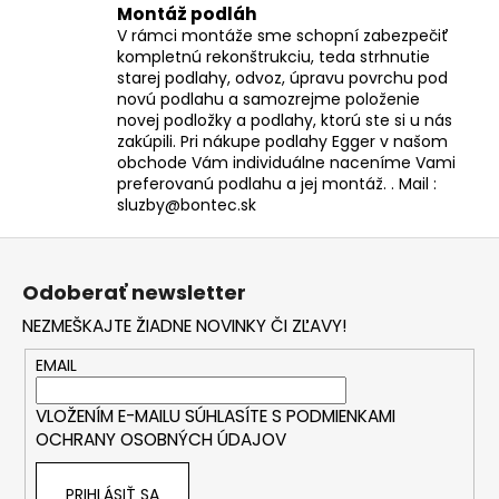
Montáž podláh
V rámci montáže sme schopní zabezpečiť
kompletnú rekonštrukciu, teda strhnutie
starej podlahy, odvoz, úpravu povrchu pod
novú podlahu a samozrejme položenie
novej podložky a podlahy, ktorú ste si u nás
zakúpili. Pri nákupe podlahy Egger v našom
obchode Vám individuálne naceníme Vami
preferovanú podlahu a jej montáž. . Mail :
sluzby@bontec.sk
Z
á
Odoberať newsletter
p
NEZMEŠKAJTE ŽIADNE NOVINKY ČI ZĽAVY!
ä
t
EMAIL
i
VLOŽENÍM E-MAILU SÚHLASÍTE S
PODMIENKAMI
e
OCHRANY OSOBNÝCH ÚDAJOV
PRIHLÁSIŤ SA