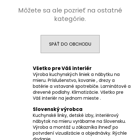
á
Môžete sa ale pozrieť na ostatné
j
kategórie.
s
ť
?
SPÄŤ DO OBCHODU
Všetko pre Váš interiér
HĽADAŤ
Výroba kuchynských liniek a nábytku na
mieru. Príslušenstvo, kovanie , drezy a
batérie a vstavané spotrebiče. Laminátové a
drevené podlahy. Klimatizácie. Všetko pre
Váš interiér na jednom mieste .
O
d
Slovenský výrobca
p
Kuchynské linky, detské izby, interiérový
o
nábytok na mieru vyrábame na Slovensku.
r
Výroba a montáž u zákazníka ihneď po
ú
potvrdení vizualizácie a objednávky. Rýchle
dodanie.