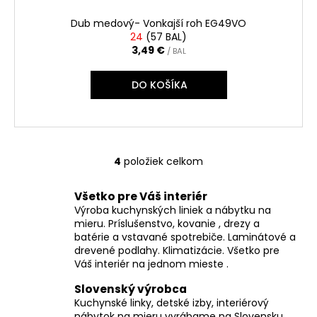
Dub medový- Vonkajší roh EG49VO
24
(
57 BAL
)
3,49 €
/ BAL
DO KOŠÍKA
4
položiek celkom
O
v
Všetko pre Váš interiér
l
Výroba kuchynských liniek a nábytku na
á
mieru. Príslušenstvo, kovanie , drezy a
d
batérie a vstavané spotrebiče. Laminátové a
a
drevené podlahy. Klimatizácie. Všetko pre
c
Váš interiér na jednom mieste .
i
Slovenský výrobca
e
Kuchynské linky, detské izby, interiérový
p
nábytok na mieru vyrábame na Slovensku.