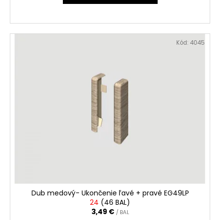
č
a
m
e
Kód:
4045
Dub medový- Ukončenie ľavé + pravé EG49LP
24
(
46 BAL
)
3,49 €
/ BAL