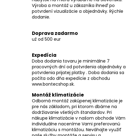
r
Výroba a montáž u zákazníka ihneď po
v
potvrdení vizualizácie a objednávky. Rýchle
k
dodanie.
y
v
Doprava zadarmo
ý
už od 500 eur
p
i
Expedícia
s
Doba dodania tovaru je minimálne 7
u
pracovných dní od potvrdenia objednávky a
potvrdenia prijatej platby . Doba dodania sa
počíta odo dňa expedície z obchodu
www.bontecshop.sk.
Montáž klimatizácie
Odborná montáž zakúpenej klimatizácie je
pre nás základom, pri ktorom dbáme na
dodržiavanie všetkých štandardov. Pri
nákupe klimatizácie v našom obchode Vám
individuálne naceníme Vami preferovanú
klimatizáciu s montážou. Neváhajte využiť
naše služby montáže a servisu a