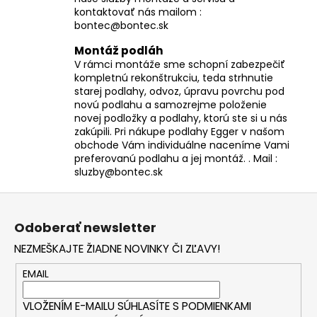
kontaktovať nás mailom :
bontec@bontec.sk
Montáž podláh
V rámci montáže sme schopní zabezpečiť
kompletnú rekonštrukciu, teda strhnutie
starej podlahy, odvoz, úpravu povrchu pod
novú podlahu a samozrejme položenie
novej podložky a podlahy, ktorú ste si u nás
zakúpili. Pri nákupe podlahy Egger v našom
obchode Vám individuálne naceníme Vami
preferovanú podlahu a jej montáž. . Mail :
sluzby@bontec.sk
Z
á
Odoberať newsletter
p
NEZMEŠKAJTE ŽIADNE NOVINKY ČI ZĽAVY!
ä
t
EMAIL
i
VLOŽENÍM E-MAILU SÚHLASÍTE S
PODMIENKAMI
e