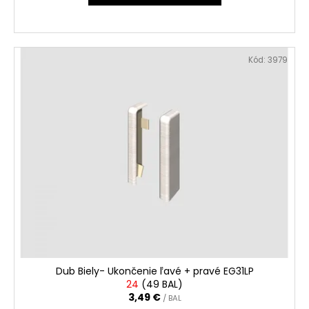
č
a
m
e
Kód:
3979
Dub Biely- Ukončenie ľavé + pravé EG31LP
24
(
49 BAL
)
3,49 €
/ BAL