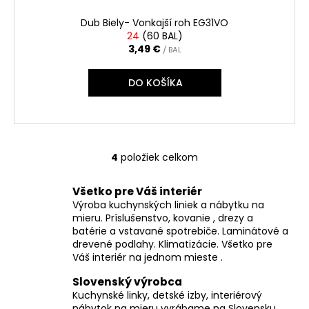
Dub Biely- Vonkajší roh EG31VO
24
(
60 BAL
)
3,49 €
/ BAL
DO KOŠÍKA
4
položiek celkom
O
v
Všetko pre Váš interiér
l
Výroba kuchynských liniek a nábytku na
á
mieru. Príslušenstvo, kovanie , drezy a
d
batérie a vstavané spotrebiče. Laminátové a
a
drevené podlahy. Klimatizácie. Všetko pre
c
Váš interiér na jednom mieste .
i
Slovenský výrobca
e
Kuchynské linky, detské izby, interiérový
p
nábytok na mieru vyrábame na Slovensku.