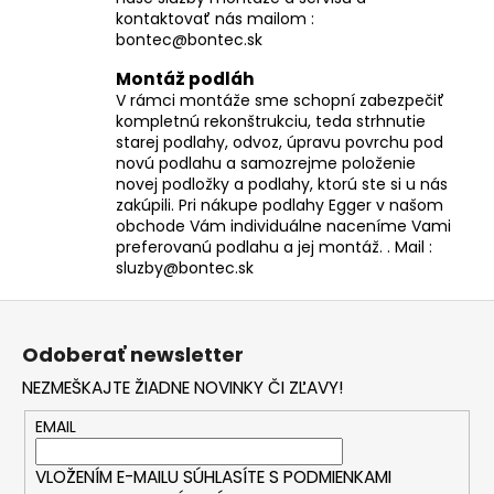
kontaktovať nás mailom :
bontec@bontec.sk
Montáž podláh
V rámci montáže sme schopní zabezpečiť
kompletnú rekonštrukciu, teda strhnutie
starej podlahy, odvoz, úpravu povrchu pod
novú podlahu a samozrejme položenie
novej podložky a podlahy, ktorú ste si u nás
zakúpili. Pri nákupe podlahy Egger v našom
obchode Vám individuálne naceníme Vami
preferovanú podlahu a jej montáž. . Mail :
sluzby@bontec.sk
Z
á
Odoberať newsletter
p
NEZMEŠKAJTE ŽIADNE NOVINKY ČI ZĽAVY!
ä
t
EMAIL
i
VLOŽENÍM E-MAILU SÚHLASÍTE S
PODMIENKAMI
e