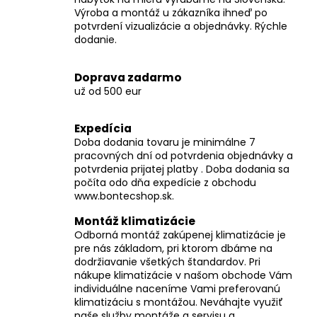
r
Výroba a montáž u zákazníka ihneď po
v
potvrdení vizualizácie a objednávky. Rýchle
k
dodanie.
y
v
Doprava zadarmo
ý
už od 500 eur
p
i
Expedícia
s
Doba dodania tovaru je minimálne 7
u
pracovných dní od potvrdenia objednávky a
potvrdenia prijatej platby . Doba dodania sa
počíta odo dňa expedície z obchodu
www.bontecshop.sk.
Montáž klimatizácie
Odborná montáž zakúpenej klimatizácie je
pre nás základom, pri ktorom dbáme na
dodržiavanie všetkých štandardov. Pri
nákupe klimatizácie v našom obchode Vám
individuálne naceníme Vami preferovanú
klimatizáciu s montážou. Neváhajte využiť
naše služby montáže a servisu a