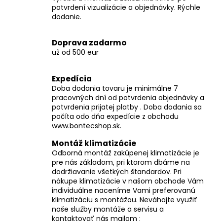
č
potvrdení vizualizácie a objednávky. Rýchle
a
dodanie.
m
e
Doprava zadarmo
už od 500 eur
Expedícia
Doba dodania tovaru je minimálne 7
pracovných dní od potvrdenia objednávky a
potvrdenia prijatej platby . Doba dodania sa
počíta odo dňa expedície z obchodu
www.bontecshop.sk.
Montáž klimatizácie
Odborná montáž zakúpenej klimatizácie je
pre nás základom, pri ktorom dbáme na
dodržiavanie všetkých štandardov. Pri
nákupe klimatizácie v našom obchode Vám
individuálne naceníme Vami preferovanú
klimatizáciu s montážou. Neváhajte využiť
naše služby montáže a servisu a
kontaktovať nás mailom :