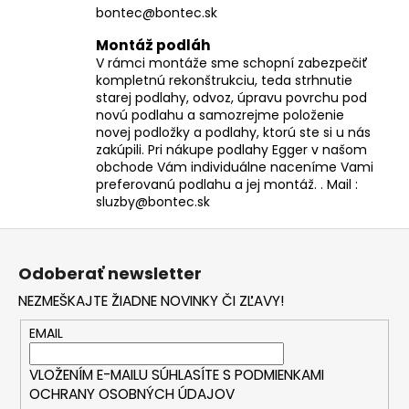
bontec@bontec.sk
Montáž podláh
V rámci montáže sme schopní zabezpečiť
kompletnú rekonštrukciu, teda strhnutie
starej podlahy, odvoz, úpravu povrchu pod
novú podlahu a samozrejme položenie
novej podložky a podlahy, ktorú ste si u nás
zakúpili. Pri nákupe podlahy Egger v našom
obchode Vám individuálne naceníme Vami
preferovanú podlahu a jej montáž. . Mail :
sluzby@bontec.sk
Z
á
Odoberať newsletter
p
NEZMEŠKAJTE ŽIADNE NOVINKY ČI ZĽAVY!
ä
t
EMAIL
i
VLOŽENÍM E-MAILU SÚHLASÍTE S
PODMIENKAMI
e
OCHRANY OSOBNÝCH ÚDAJOV