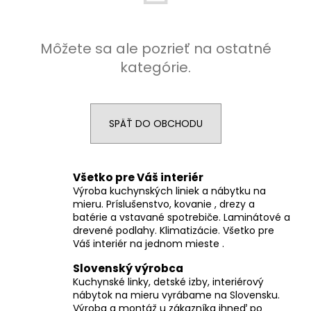
á
j
Môžete sa ale pozrieť na ostatné
s
kategórie.
ť
?
SPÄŤ DO OBCHODU
HĽADAŤ
Všetko pre Váš interiér
Výroba kuchynských liniek a nábytku na
mieru. Príslušenstvo, kovanie , drezy a
batérie a vstavané spotrebiče. Laminátové a
O
drevené podlahy. Klimatizácie. Všetko pre
d
Váš interiér na jednom mieste .
p
o
Slovenský výrobca
r
Kuchynské linky, detské izby, interiérový
nábytok na mieru vyrábame na Slovensku.
ú
Výroba a montáž u zákazníka ihneď po