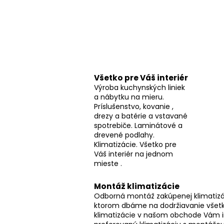
p
a
n
e
l
Všetko pre Váš interiér
Výroba kuchynských liniek
a nábytku na mieru.
Príslušenstvo, kovanie ,
drezy a batérie a vstavané
spotrebiče. Laminátové a
drevené podlahy.
Klimatizácie. Všetko pre
Váš interiér na jednom
mieste .
Montáž klimatizácie
Odborná montáž zakúpenej klimatizác
ktorom dbáme na dodržiavanie všetk
klimatizácie v našom obchode Vám 