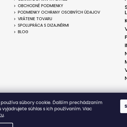
OBCHODNÉ PODMIENKY
PODMIENKY OCHRANY OSOBNÝCH ÚDAJOV
VRÁTENIE TOVARU
SPOLUPRÁCA S DIZAJNÉRMI
BLOG
ENÉ V SPOLUPRÁCI S KVALITNYESHOP.SK
VYTVORENÉ V SPOLUPRÁCI S 
používa súbory cookie. Ďalším prechádzaním
 vyjadrujete súhlas s ich používaním. Viac
tu
.
RADENÉ.