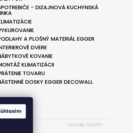
SPOTREBIČE - DIZAJNOVÁ KUCHYNSKÁ
LINKA
KLIMATIZÁCIE
VYKUROVANIE
PODLAHY A PLOŠNÝ MATERIÁL EGGER
INTERIEROVÉ DVERE
NÁBYTKOVÉ KOVANIE
MONTÁŽ KLIMATIZÁCII
VRÁTENIE TOVARU
NÁSTENNÉ DOSKY EGGER DECOWALL
BONTEC.SK
Súhlasím
VYTVORIL SHOPTET