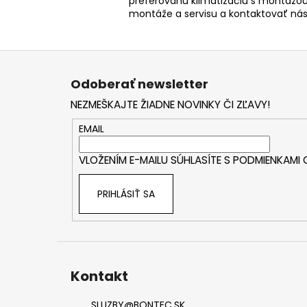
preferovanú klimatizáciu s montážou
montáže a servisu a kontaktovať ná
Z
á
Odoberať newsletter
p
NEZMEŠKAJTE ŽIADNE NOVINKY ČI ZĽAVY!
ä
t
EMAIL
i
VLOŽENÍM E-MAILU SÚHLASÍTE S
PODMIENKAMI
e
PRIHLÁSIŤ SA
Kontakt
SLUZBY
@
BONTEC.SK