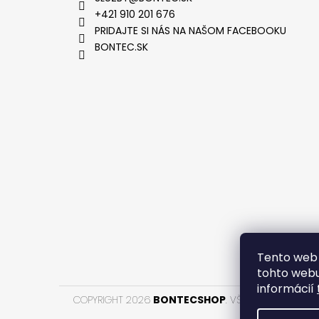
+421 910 201 676
PRIDAJTE SI NÁS NA NAŠOM FACEBOOKU
BONTEC.SK
VYTVOR
Tento web 
tohto webu
informácií
COPYRIGHT 2026
BONTECSHOP
. VŠETKY PRÁVA VYH