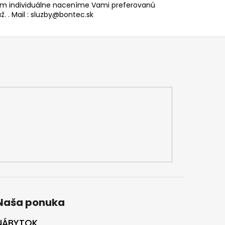
 individuálne naceníme Vami preferovanú
. . Mail : sluzby@bontec.sk
Naša ponuka
NÁBYTOK