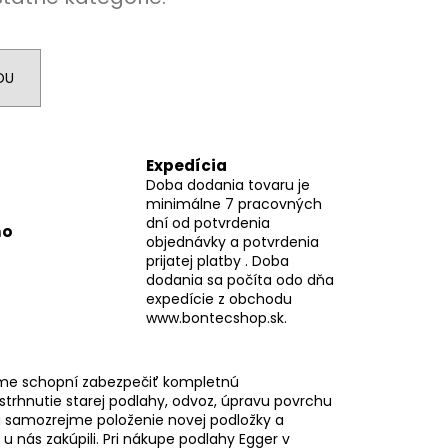
DU
Expedícia
Doba dodania tovaru je
minimálne 7 pracovných
dní od potvrdenia
mo
objednávky a potvrdenia
prijatej platby . Doba
dodania sa počíta odo dňa
expedície z obchodu
www.bontecshop.sk.
me schopní zabezpečiť kompletnú
 strhnutie starej podlahy, odvoz, úpravu povrchu
 samozrejme položenie novej podložky a
i u nás zakúpili. Pri nákupe podlahy Egger v