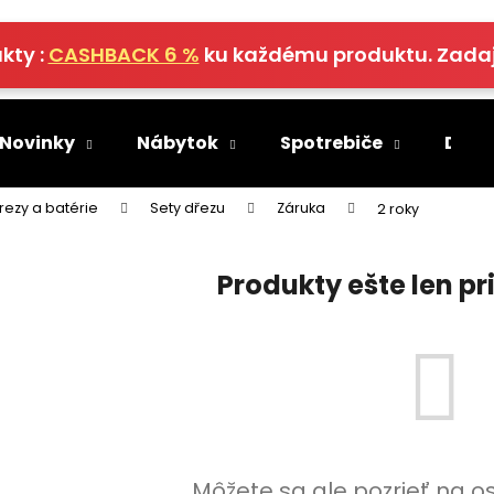
kty :
CASHBACK 6 %
ku každému produktu. Zada
Čo potrebujete nájsť?
 Novinky
Nábytok
Spotrebiče
Deko
HĽADAŤ
rezy a batérie
Sety dřezu
Záruka
2 roky
Produkty ešte len p
Odporúčame
Môžete sa ale pozrieť na o