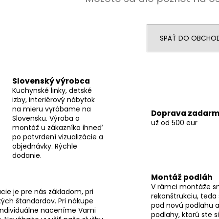
SPÄŤ DO OBCHO
Slovenský výrobca
Kuchynské linky, detské
izby, interiérový nábytok
na mieru vyrábame na
Doprava zadar
Slovensku. Výroba a
už od 500 eur
montáž u zákazníka ihneď
po potvrdení vizualizácie a
objednávky. Rýchle
dodanie.
Montáž podláh
V rámci montáže s
ie je pre nás základom, pri
rekonštrukciu, teda
ých štandardov. Pri nákupe
pod novú podlahu a
individuálne naceníme Vami
podlahy, ktorú ste s