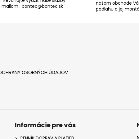
. Neváhajte využiť naše služby
našom obchode Vám
s mailom : bontec@bontec.sk
podlahu a jej montáž
 OCHRANY OSOBNÝCH ÚDAJOV
Informácie pre vás
CENNÍK DOPRÁV A PLATIEB